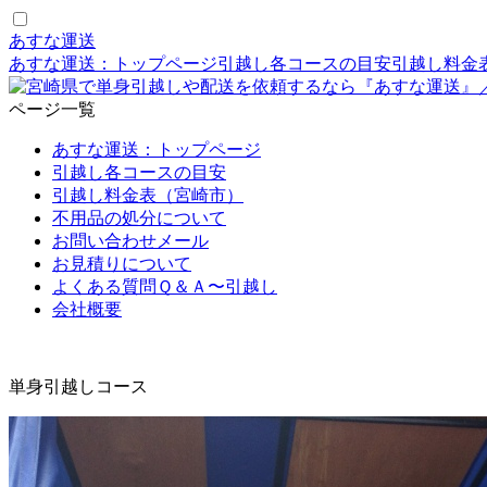
あすな運送
あすな運送：トップページ
引越し各コースの目安
引越し料金
ページ一覧
あすな運送：トップページ
引越し各コースの目安
引越し料金表（宮崎市）
不用品の処分について
お問い合わせメール
お見積りについて
よくある質問Ｑ＆Ａ〜引越し
会社概要
単身引越し
コース