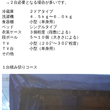
→２台必要となる場合が多いです。
冷蔵庫 ２ドアタイプ
洗濯機 ４．５ｋｇ〜６．０ｋｇ
食器棚 小型（単身用）
ベッド シングルタイプ
衣装ケース ３個程度（段数による）
段ボール ５〜１０個（大きさによる）
ＴＶ 小型（２０㌅〜３０㌅程度）
ＴＶ台 小型（単身用）
その他
１台積み切り
コース