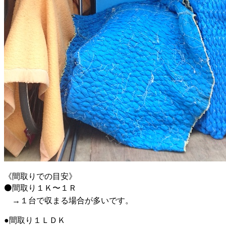
《
間取りでの目安
》
⚫間取り１Ｋ〜１Ｒ
→１台で収まる場合が多いです。
●間取り１ＬＤＫ