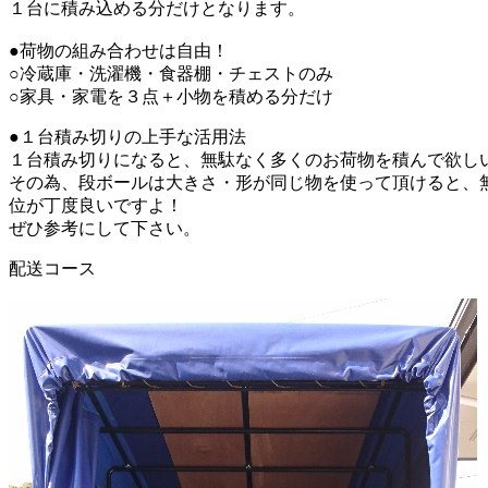
１台に積み込める分だけとなります。
●荷物の組み合わせは自由！
○冷蔵庫・洗濯機・食器棚・チェストのみ
○家具・家電を３点＋小物を積める分だけ
●
１台積み切りの上手な活用法
１台積み切りになると、無駄なく多くのお荷物を積んで欲し
その為、段ボールは大きさ・形が同じ物を使って頂けると、
位が丁度良いですよ！
ぜひ参考にして下さい。
配送
コース